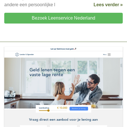
andere een persoonlijke l
Lees verder »
Bezoek Leenservice Nederland