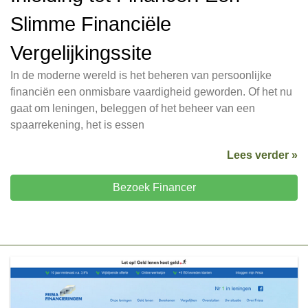
Slimme Financiële
Vergelijkingssite
In de moderne wereld is het beheren van persoonlijke
financiën een onmisbare vaardigheid geworden. Of het nu
gaat om leningen, beleggen of het beheer van een
spaarrekening, het is essen
Lees verder »
Bezoek Financer