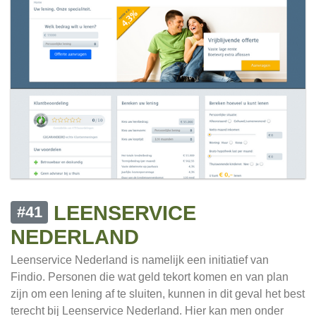
LEENSERVICE
#41
NEDERLAND
Leenservice Nederland is namelijk een initiatief van
Findio. Personen die wat geld tekort komen en van plan
zijn om een lening af te sluiten, kunnen in dit geval het best
terecht bij Leenservice Nederland. Hier kan men onder