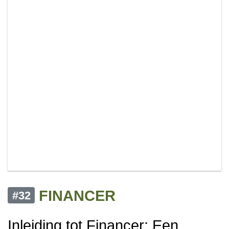
FINANCER
#32
Inleiding tot Financer: Een