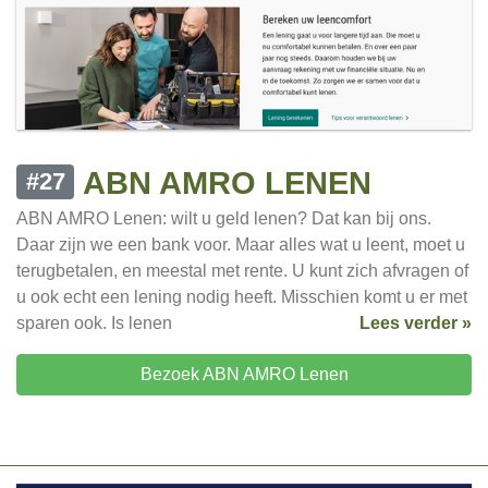
ABN AMRO LENEN
#27
ABN AMRO Lenen: wilt u geld lenen? Dat kan bij ons.
Daar zijn we een bank voor. Maar alles wat u leent, moet u
terugbetalen, en meestal met rente. U kunt zich afvragen of
u ook echt een lening nodig heeft. Misschien komt u er met
sparen ook. Is lenen
Lees verder »
Bezoek ABN AMRO Lenen