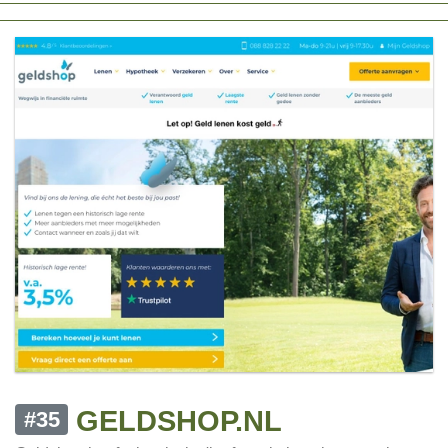
GELDSHOP.NL
#35