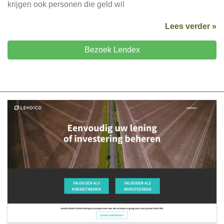
krijgen ook personen die geld wil
Lees verder »
Bezoek Lendex