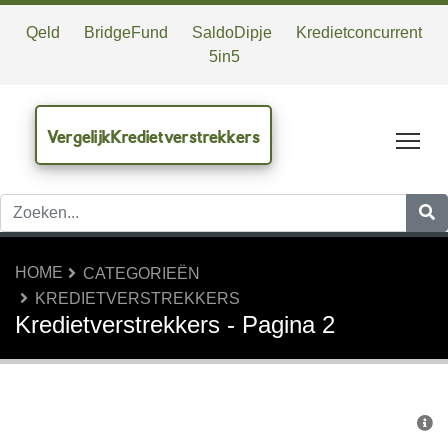
Qeld
BridgeFund
SaldoDipje
Kredietconcurrent
5in5
VergelijkKredietverstrekkers
Tog
HOME
CATEGORIEËN
KREDIETVERSTREKKERS
Kredietverstrekkers - Pagina 2