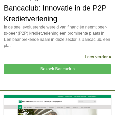
Bancaclub: Innovatie in de P2P
Kredietverlening
In de snel evoluerende wereld van financiën neemt peer-
to-peer (P2P) kredietverlening een prominente plaats in.
Een baanbrekende naam in deze sector is Bancaclub, een
platf
Lees verder »
Bezoek Bancaclub