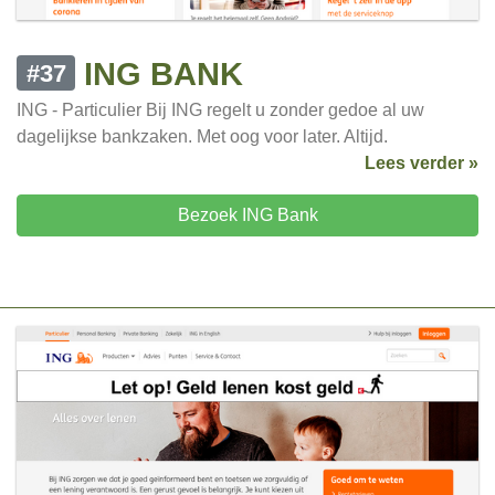
ING BANK
#37
ING - Particulier Bij ING regelt u zonder gedoe al uw
dagelijkse bankzaken. Met oog voor later. Altijd.
Lees verder »
Bezoek ING Bank