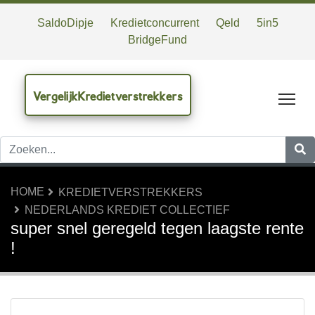
SaldoDipje
Kredietconcurrent
Qeld
5in5
BridgeFund
VergelijkKredietverstrekkers
Tog
HOME
KREDIETVERSTREKKERS
NEDERLANDS KREDIET COLLECTIEF
super snel geregeld tegen laagste rente
!