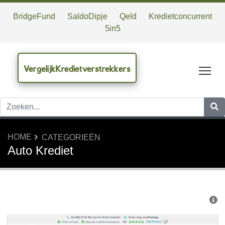
BridgeFund
SaldoDipje
Qeld
Kredietconcurrent
5in5
VergelijkKredietverstrekkers
Tog
HOME
CATEGORIEËN
Auto Krediet