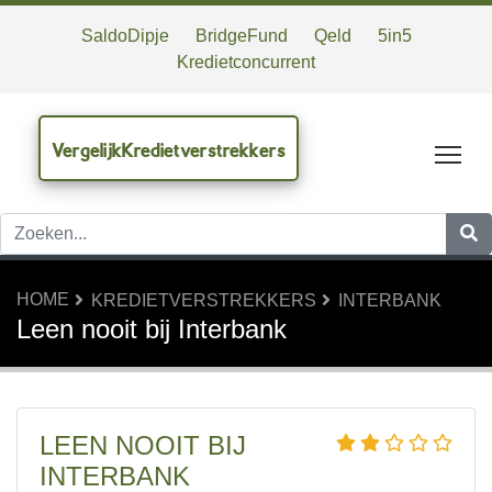
SaldoDipje
BridgeFund
Qeld
5in5
Kredietconcurrent
VergelijkKredietverstrekkers
Tog
HOME
KREDIETVERSTREKKERS
INTERBANK
Leen nooit bij Interbank
LEEN NOOIT BIJ
INTERBANK