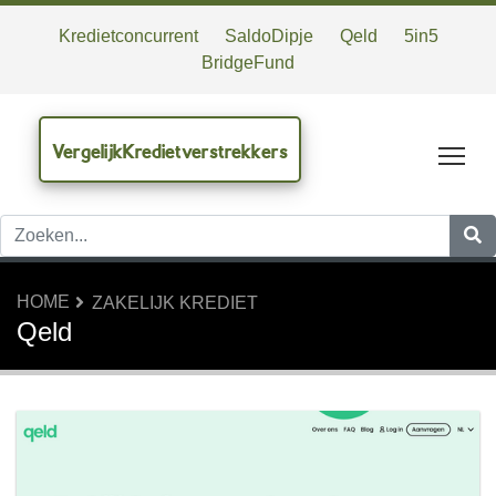
Kredietconcurrent
SaldoDipje
Qeld
5in5
BridgeFund
VergelijkKredietverstrekkers
Tog
HOME
ZAKELIJK KREDIET
Qeld