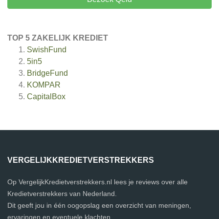
TOP 5 ZAKELIJK KREDIET
SwishFund
5in5
BridgeFund
KOMPAR
CapitalBox
VERGELIJKKREDIETVERSTREKKERS
Op VergelijkKredietverstrekkers.nl lees je reviews over alle
Kredietverstrekkers van Nederland.
Dit geeft jou in één oogopslag een overzicht van meningen,
ervaringen en eventuele klachten.