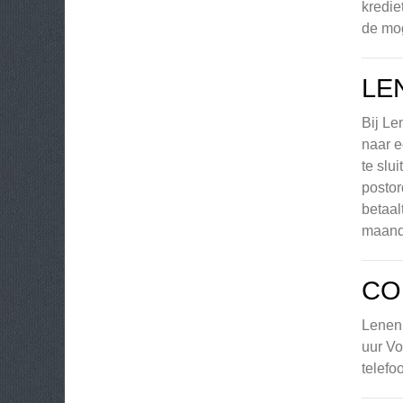
kredie
de mog
LE
Bij Le
naar e
te slu
postor
betaal
maandl
CO
Lenen
uur Vo
telef