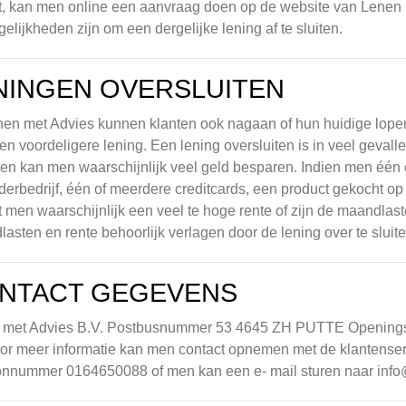
t, kan men online een aanvraag doen op de website van Lenen
elijkheden zijn om een dergelijke lening af te sluiten.
NINGEN OVERSLUITEN
nen met Advies kunnen klanten ook nagaan of hun huidige lop
en voordeligere lening. Een lening oversluiten is in veel geval
iten kan men waarschijnlijk veel geld besparen. Indien men één 
derbedrijf, één of meerdere creditcards, een product gekocht op 
t men waarschijnlijk een veel te hoge rente of zijn de maandlas
asten en rente behoorlijk verlagen door de lening over te sluite
NTACT GEGEVENS
 met Advies B.V. Postbusnummer 53 4645 ZH PUTTE Openingsti
or meer informatie kan men contact opnemen met de klantenser
oonnummer 0164650088 of men kan een e- mail sturen naar
info