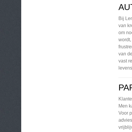
AU
Bij Le
van kr
om noo
wordt,
frustr
van de
vast r
levens
PA
Klante
Men ka
Voor p
advies
vrijbl