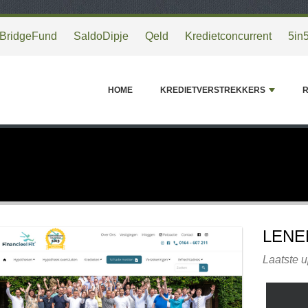
BridgeFund
SaldoDipje
Qeld
Kredietconcurrent
5in
HOME
KREDIETVERSTREKKERS
R
LENE
Laatste 