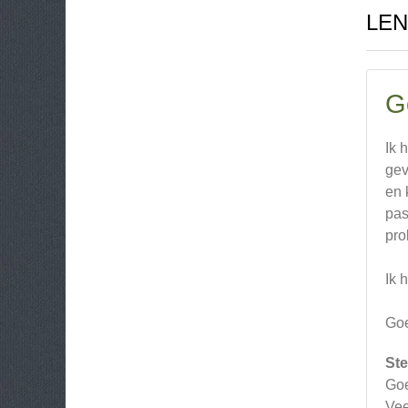
LEN
G
Ik 
gev
en 
pas
pro
Ik 
Goe
Ste
Goe
Vee