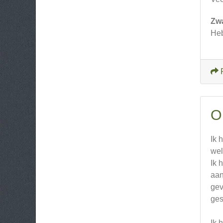
Zw
Heb
O
Ik 
wel
Ik 
aan
gev
ges
Ik 