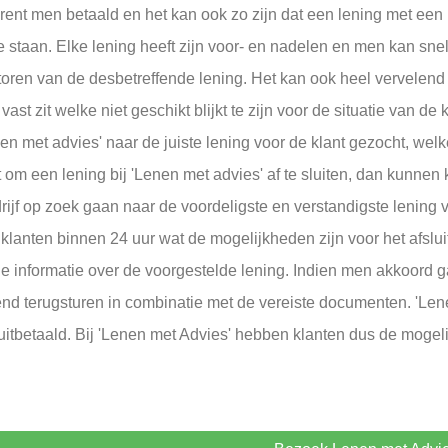
rent men betaald en het kan ook zo zijn dat een lening met een l
e staan. Elke lening heeft zijn voor- en nadelen en men kan snel
toren van de desbetreffende lening. Het kan ook heel vervele
 vast zit welke niet geschikt blijkt te zijn voor de situatie van de
enen met advies' naar de juiste lening voor de klant gezocht, welk
t om een lening bij 'Lenen met advies' af te sluiten, dan kunne
drijf op zoek gaan naar de voordeligste en verstandigste lening v
klanten binnen 24 uur wat de mogelijkheden zijn voor het afslui
le informatie over de voorgestelde lening. Indien men akkoord g
nd terugsturen in combinatie met de vereiste documenten. 'Lenen
uitbetaald. Bij 'Lenen met Advies' hebben klanten dus de mogel