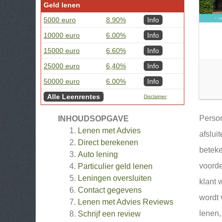
Geld lenen
5000 euro
8.90%
Info
10000 euro
6.00%
Info
15000 euro
6.60%
Info
25000 euro
6,40%
Info
50000 euro
6.00%
Info
Alle Leenrentes
Disclaimer
Person
INHOUDSOPGAVE
Lenen met Advies
afslui
Direct berekenen
beteke
Auto lening
voorde
Particulier geld lenen
Leningen oversluiten
klant 
Contact gegevens
wordt 
Lenen met Advies
Reviews
lenen,
Schrijf een review