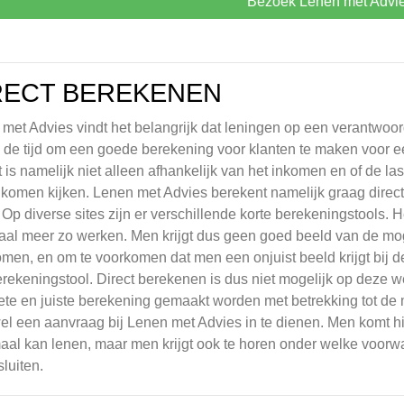
Bezoek Lenen met Advi
RECT BEREKENEN
met Advies vindt het belangrijk dat leningen op een verantwoo
k de tijd om een goede berekening voor klanten te maken voor 
t is namelijk niet alleen afhankelijk van het inkomen en of de la
j komen kijken. Lenen met Advies berekent namelijk graag direc
 Op diverse sites zijn er verschillende korte berekeningstools. H
al meer zo werken. Men krijgt dus geen goed beeld van de moge
men, en om te voorkomen dat men een onjuist beeld krijgt bij d
rekeningstool. Direct berekenen is dus niet mogelijk op deze w
te en juiste berekening gemaakt worden met betrekking tot de 
l een aanvraag bij Lenen met Advies in te dienen. Men komt hi
al kan lenen, maar men krijgt ook te horen onder welke voor
sluiten.