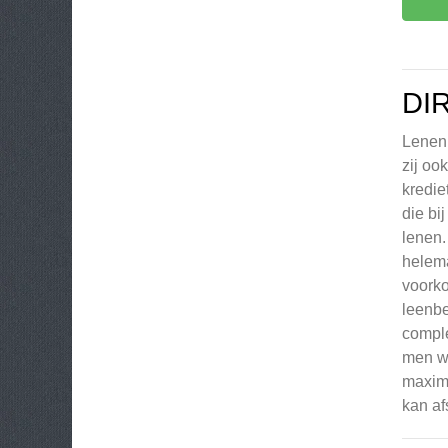
DI
Lenen 
zij oo
kredie
die bi
lenen.
helema
voorko
leenbe
comple
men we
maxima
kan af