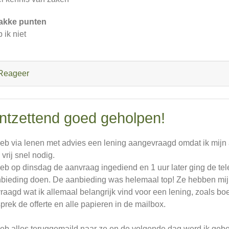
akke punten
 ik niet
Reageer
ntzettend goed geholpen!
heb via lenen met advies een lening aangevraagd omdat ik mijn 
 vrij snel nodig.
heb op dinsdag de aanvraag ingediend en 1 uur later ging de tel
bieding doen. De aanbieding was helemaal top! Ze hebben mij
raagd wat ik allemaal belangrijk vind voor een lening, zoals boet
prek de offerte en alle papieren in de mailbox.
heb alles teruggemaild naar ze en de volgende dag werd ik geb