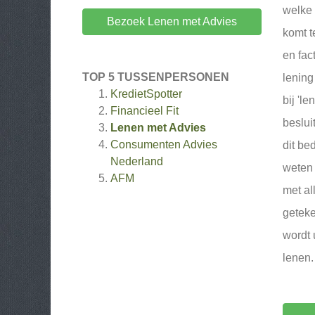
welke 
Bezoek Lenen met Advies
komt t
en fac
TOP 5 TUSSENPERSONEN
lening
KredietSpotter
bij 'l
Financieel Fit
beslui
Lenen met Advies
Consumenten Advies
dit be
Nederland
weten 
AFM
met al
geteke
wordt 
lenen.