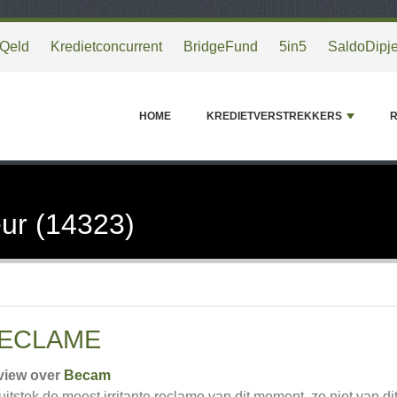
Qeld
Kredietconcurrent
BridgeFund
5in5
SaldoDipj
HOME
KREDIETVERSTREKKERS
R
ur (14323)
ECLAME
view over
Becam
 uitstek de meest irritante reclame van dit moment, zo niet van d