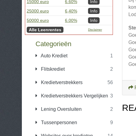
15000 euro
6.60%
Info
kom
25000 euro
6,40%
Info
Lod
50000 euro
6.00%
Info
Ste
Alle Leenrentes
Disclaimer
Goe
Goe
Categorieën
Goe
Auto Krediet
1
Goe
Goe
Flitskrediet
2
Kredietverstrekkers
56
Kredietverstrekkers Vergelijken
3
RE
Lening Oversluiten
2
Tussenpersonen
9
Websites over kredieten
14