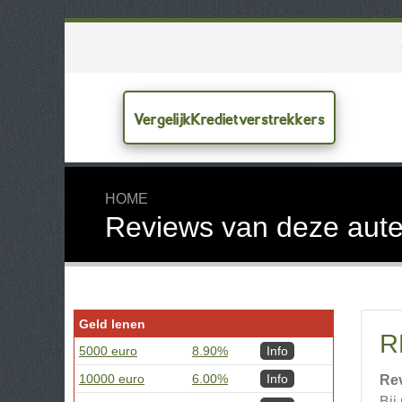
VergelijkKredietverstrekkers
HOME
Reviews van deze aute
Geld lenen
R
5000 euro
8.90%
Info
10000 euro
6.00%
Info
Re
Bij