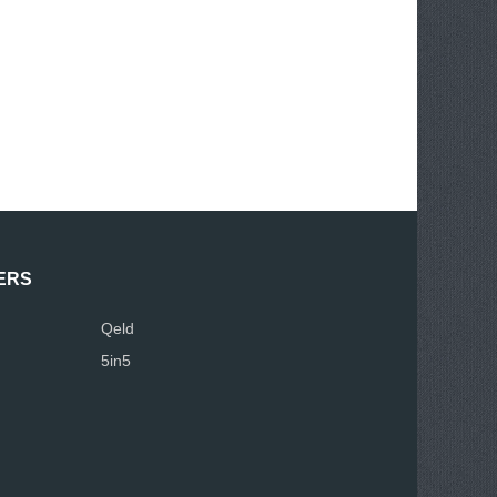
ERS
Qeld
5in5