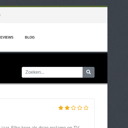
e
EVIEWS
BLOG
it jaar. Elke keer als deze reclame op TV