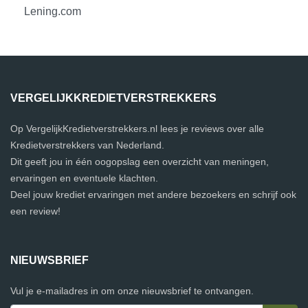
Lening.com
VERGELIJKKREDIETVERSTREKKERS
Op VergelijkKredietverstrekkers.nl lees je reviews over alle
Kredietverstrekkers van Nederland.
Dit geeft jou in één oogopslag een overzicht van meningen,
ervaringen en eventuele klachten.
Deel jouw krediet ervaringen met andere bezoekers en schrijf ook
een review!
NIEUWSBRIEF
Vul je e-mailadres in om onze nieuwsbrief te ontvangen.