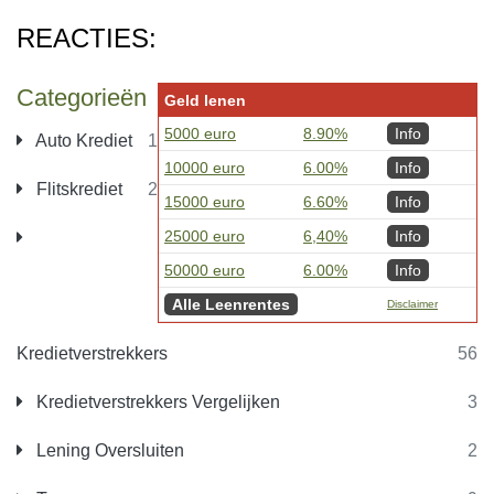
REACTIES:
Categorieën
Geld lenen
5000 euro
8.90%
Info
Auto Krediet
1
10000 euro
6.00%
Info
Flitskrediet
2
15000 euro
6.60%
Info
25000 euro
6,40%
Info
50000 euro
6.00%
Info
Alle Leenrentes
Disclaimer
Kredietverstrekkers
56
Kredietverstrekkers Vergelijken
3
Lening Oversluiten
2