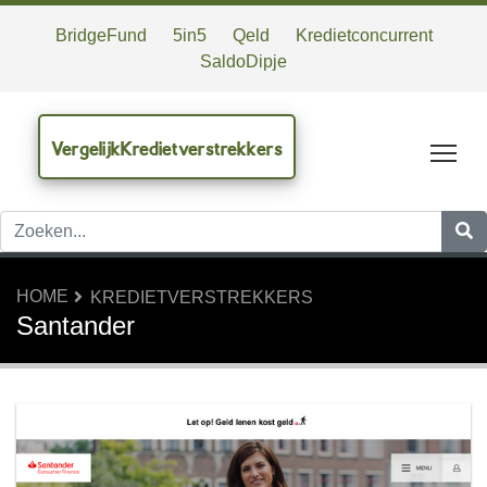
BridgeFund
5in5
Qeld
Kredietconcurrent
SaldoDipje
VergelijkKredietverstrekkers
Tog
HOME
KREDIETVERSTREKKERS
Santander