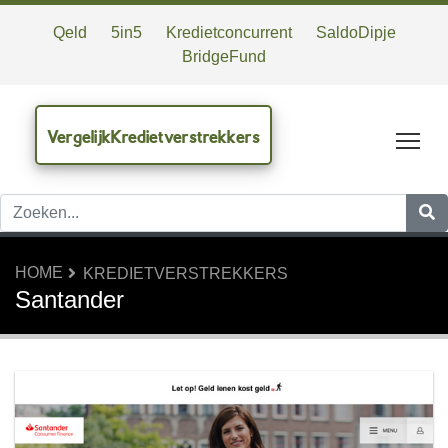
Qeld
5in5
Kredietconcurrent
SaldoDipje
BridgeFund
VergelijkKredietverstrekkers
Tog
HOME
KREDIETVERSTREKKERS
Santander